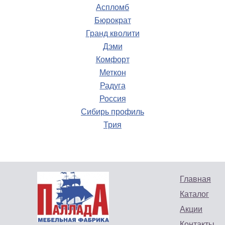
Аспломб
Бюрократ
Гранд кволити
Дэми
Трос 1,5 премиум 500мм
Комфорт
Стул Челси АГ серый
Меткон
Кресло-кровать
Радуга
Паллада
Цена: 5318 руб.
Россия
Купить
Цена: 12500 руб.
Сибирь профиль
Купить
Трия
Главная
Каталог
Акции
Контакты