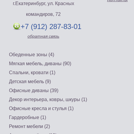
г.Екатеринбург, ул. Красных
командиров, 72
+7 (912) 287-83-01
«Ника» недорогие
обратная связь
диваны
Диван для кухни
«Еврокомфорт» со
Цена: 24900 руб.
спальным местом
Обеденные зоны (4)
Купить
Цена: 16500 руб.
Мягкая мебель, диваны (90)
Купить
Спальни, кровати (1)
Детская мебель (9)
Офисные диваны (39)
Декор интерьера, ковры, шкуры (1)
Офисные кресла и стулья (1)
Гардеробные (1)
Ремонт мебели (2)