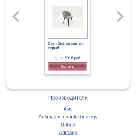
Стул Зефир светло-
серый
Канапе эконом
«Еврокомфорт 7»
Цена: 5918 руб.
Диван « Угол Арта 1»
Купить
Цена: 16500 руб.
Купить
Производители
4sis
Antimagnit nanotechnology
Dobrin
Альтаир