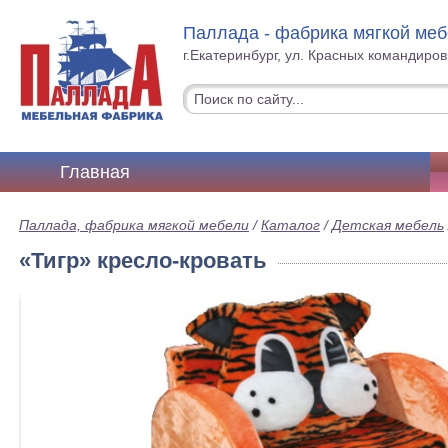
Паллада - фабрика мягкой ме
г.Екатеринбург, ул. Красных командиров
Главная
Паллада, фабрика мягкой мебели
/
Каталог
/
Детская мебель
«Тигр» кресло-кровать