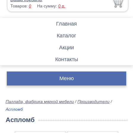
Товаров:
0
На сумму:
0
р.
Главная
Каталог
Акции
Контакты
Меню
Паллада, фабрика мягкой мебели
/
Производители
/
Аспломб
Аспломб